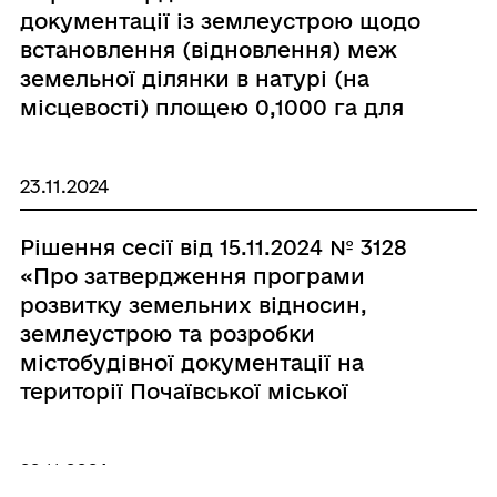
документації із землеустрою щодо
встановлення (відновлення) меж
земельної ділянки в натурі (на
місцевості) площею 0,1000 га для
будівництва і обслуговування
житлового будинку, господарських
23.11.2024
будівель і споруд в м. Почаїв,
вулиця Юридика, 10, гр. Левчук Лідії
Рішення сесії від 15.11.2024 № 3128
Петрівні»
«Про затвердження програми
розвитку земельних відносин,
землеустрою та розробки
містобудівної документації на
території Почаївської міської
територіальної громади на 2025-
2029 роки»
22.11.2024