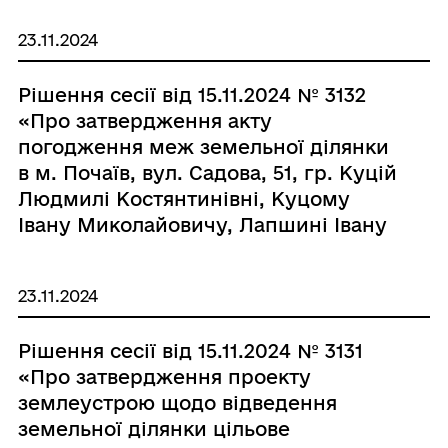
обслуговування житлового будинку,
23.11.2024
господарських будівель і споруд з
правом викупу в м. Почаїв вулиця
Рішення сесії від 15.11.2024 № 3132
Радивилівська, 19, гр. Бедринській
«Про затвердження акту
Юлії Василівні»
погодження меж земельної ділянки
в м. Почаїв, вул. Садова, 51, гр. Куцій
Людмилі Костянтинівні, Куцому
Івану Миколайовичу, Лапшині Івану
Вікторовичу»
23.11.2024
Рішення сесії від 15.11.2024 № 3131
«Про затвердження проекту
землеустрою щодо відведення
земельної ділянки цільове