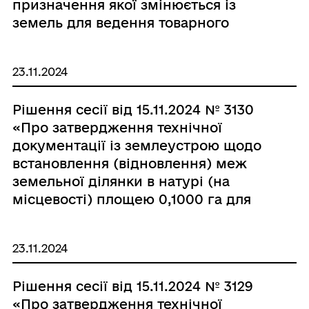
призначення якої змінюється із
земель для ведення товарного
сільськогосподарського
виробництва у землі для
23.11.2024
розміщення та експлуатації
основних, підсобних і допоміжних
Рішення сесії від 15.11.2024 № 3130
будівель та споруд підприємств
«Про затвердження технічної
переробної, машинобудівної та
документації із землеустрою щодо
іншої промисловості, включаючи
встановлення (відновлення) меж
об’єкти оброблення відходів,
земельної ділянки в натурі (на
зокрема із енергогенеруючим
місцевості) площею 0,1000 га для
блоком площею 0,3971 га за межами
будівництва і обслуговування
м. Почаїв, гр. Кусевич Анні
житлового будинку, господарських
Василівні»
23.11.2024
будівель і споруд в м. Почаїв,
вулиця Березина, 43, гр. Підгурській
Рішення сесії від 15.11.2024 № 3129
Тетяні Василівні»
«Про затвердження технічної