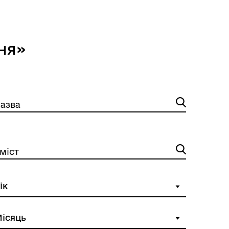
ня»
азва
міст