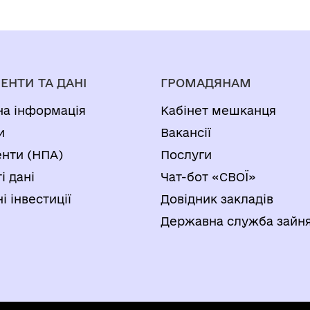
обслуговування
житлового будинку,
господарських
будівель і споруд в
ЕНТИ ТА ДАНІ
ГРОМАДЯНАМ
с. Лідихів, вулиця
на інформація
Кабінет мешканця
Центральна, 50, гр.
и
Вакансії
Вінічуку Степану
нти (НПА)
Послуги
Миколайовичу»
і дані
Чат-бот «СВОЇ»
і інвестиції
Довідник закладів
Державна служба зайня