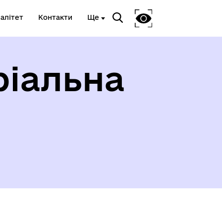
алітет
Контакти
Ще
ріальна
у