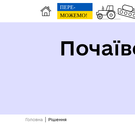
Почаїв
Виконавчий комітет
Інф
Головна
Рішення