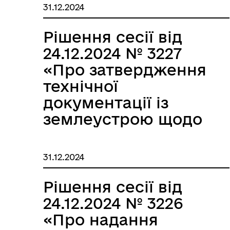
громади у 2025
31.12.2024
році»
Рішення сесії від
Вулик
Вер
24.12.2024 № 3227
«Про затвердження
технічної
документації із
землеустрою щодо
встановлення
(відновлення) меж
31.12.2024
земельної ділянки в
Молодіжна рада
Каб
натурі (на
Рішення сесії від
місцевості) площею
24.12.2024 № 3226
0,2500 га для
«Про надання