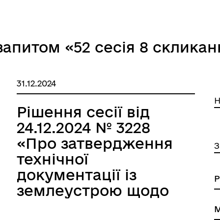
ьтурні заходи та події
запитом «52 сесія 8 скликан
31.12.2024
Н
Рішення сесії від
24.12.2024 № 3228
ЧАЇВ ТУРИСТИЧНИЙ
«Про затвердження
З
технічної
документації із
землеустрою щодо
встановлення