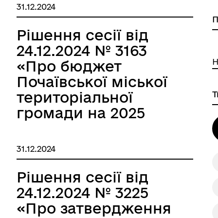
(відновлення) меж
31.12.2024
земельних ділянок в
натурі (на
Рішення сесії від
ховна Рада України
місцевості) площею
24.12.2024 № 3163
0,1229 га, площею
Н
«Про бюджет
1,5448 га, для
Почаївської міської
ведення товарного
територіальної
сільськогосподарського
громади на 2025
виробництва за
рік»
межами с. Лосятин
31.12.2024
на території
інет Міністрів України
Почаївської міської
Рішення сесії від
територіальної
24.12.2024 № 3225
громади, гр.
«Про затвердження