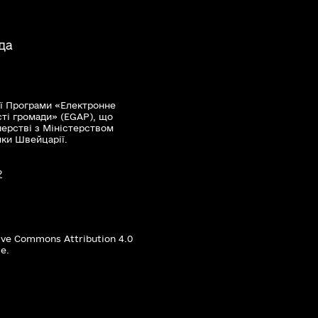
да
ї Програми «Електронне
сті громади» (EGAP), що
нерстві з Міністерством
мки Швейцарії.
?
ive Commons Attribution 4.0
е.