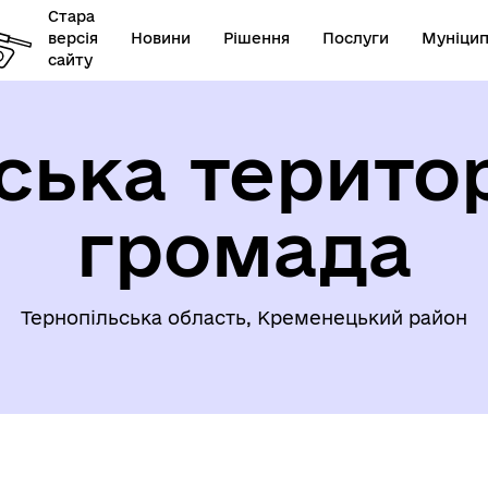
Стара
версія
Новини
Рішення
Послуги
Муніцип
сайту
ська терито
громада
Державна служба України 
ормація для ВПО
справах дітей
Тернопільська область, Кременецький район