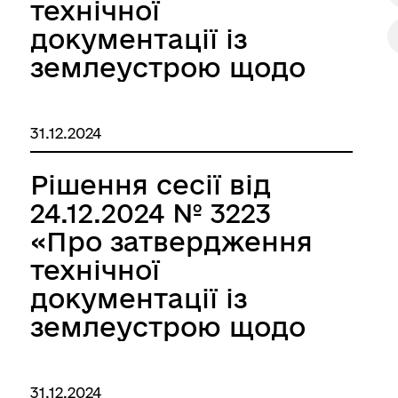
Домбровській
технічної
Світлані Пилипівні»
документації із
землеустрою щодо
встановлення
(відновлення) меж
зидент України
31.12.2024
земельної ділянки в
натурі (на
Рішення сесії від
місцевості) площею
24.12.2024 № 3223
0,2500 га для
«Про затвердження
будівництва і
технічної
обслуговування
документації із
житлового будинку,
землеустрою щодо
господарських
встановлення
будівель і споруд в
(відновлення) меж
31.12.2024