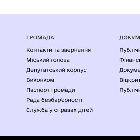
Залевському
обслуговування
Віктору
житлового будинку,
Миколайовичу»
господарських
будівель і споруд в
ГРОМАДА
ДОКУМ
с. Лідихів, вулиця
Контакти та звернення
Публіч
Лісна, 31, гр. Просу
Міський голова
Фінанс
Олександру
Депутатський корпус
Докуме
Миколайовичу»
Виконком
Відкрит
Паспорт громади
Публічн
Рада безбар'єрності
Служба у справах дітей