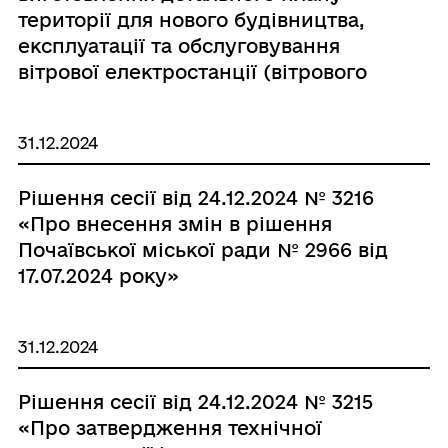
території для нового будівництва,
експлуатації та обслуговування
вітрової електростанції (вітрового
парку) на території Почаївської
міської територіальної громади ТОВ
31.12.2024
«ВІТРОПАРК ЗАХІДНИЙ Р»»
Рішення сесії від 24.12.2024 № 3216
«Про внесення змін в рішення
Почаївської міської ради № 2966 від
17.07.2024 року»
31.12.2024
Рішення сесії від 24.12.2024 № 3215
«Про затвердження технічної