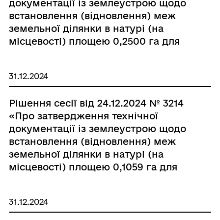
документації із землеустрою щодо
встановлення (відновлення) меж
земельної ділянки в натурі (на
місцевості) площею 0,2500 га для
будівництва і обслуговування
житлового будинку, господарських
31.12.2024
будівель і споруд в с. Комарівка,
вулиця Тиха, 31, гр. Пацулі Тетяні
Рішення сесії від 24.12.2024 № 3214
Леонідівні»
«Про затвердження технічної
документації із землеустрою щодо
встановлення (відновлення) меж
земельної ділянки в натурі (на
місцевості) площею 0,1059 га для
будівництва і обслуговування
житлового будинку, господарських
31.12.2024
будівель і споруд в с. Комарівка,
вулиця Миру, 47, гр. Нікітюк Інні