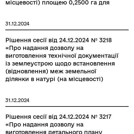
місцевості) площею 0,2500 га для
будівництва і обслуговування
житлового будинку, господарських
31.12.2024
будівель і споруд в с. Лідихів,
вулиця Центральна, 52, гр. Вінічуку
Рішення сесії від 24.12.2024 № 3218
Миколі Васильовичу»
«Про надання дозволу на
виготовлення технічної документації
із землеустрою щодо встановлення
(відновлення) меж земельної
ділянки в натурі (на місцевості)
розміром 1,43 в умовних
кадастрових гектарах для ведення
31.12.2024
товарного сільськогосподарського
виробництва на території
Рішення сесії від 24.12.2024 № 3217
Почаївської міської територіальної
«Про надання дозволу на
громади, гр. Остапчук Ользі
виготовлення детального плану
Василівні»