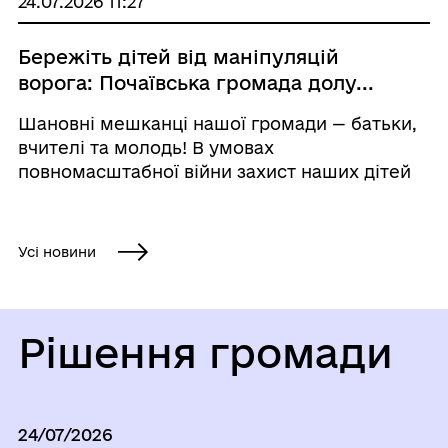
24.07.2026 11:27
Сосновського...
Бережіть дітей від маніпуляцій
ворога: Почаївська громада долу...
Шановні мешканці нашої громади — батьки,
вчителі та молодь! В умовах
повномасштабної війни захист наших дітей
залишається найвищим пріоритетом
держави. Сьогодні країна-агресор активно
використовує підступні методи,
Усі новини
намагаючись підбурити українців...
Рішення громади
24/07/2026