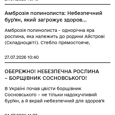
Амброзія полинолиста: Небезпечний
бур'ян, який загрожує здоров...
Амброзія полинолиста - однорічна яра
рослина, яка належить до родини Айстрові
(Складноцвіті). Стебло прямостояче,
розгалужене, опушене з короткими
волосками. Зовнішнім виглядом схожа на
27.07.2026 10:40
коноплю, а розмірами і формою листків
нагадує полин гіркий. Розвиває...
ОБЕРЕЖНО! НЕБЕЗПЕЧНА РОСЛИНА
– БОРЩІВНИК СОСНОВСЬКОГО!
В Україні почав цвісти борщівник
Сосновського – не тільки надокучливий
бур’ян, а й вкрай небезпечний для здоров’я
людини. Рослина швидко захоплює нові
території і важко виводиться. Борщівник