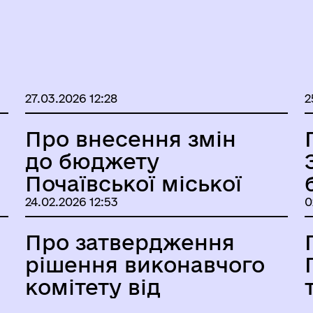
ховна Рада України
27.03.2026 12:28
2
Про внесення змін
до бюджету
Почаївської міської
територіальної
24.02.2026 12:53
0
громади на 2026 рік
Про затвердження
інет Міністрів України
рішення виконавчого
комітету від
27.01.2026 № 38 «Про