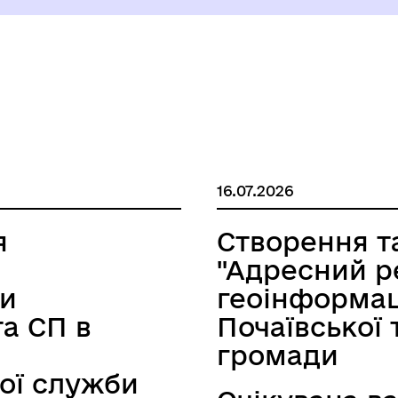
16.07.2026
я
Створення т
"Адресний р
ди
геоінформац
а СП в
Почаївської 
громади
ої служби