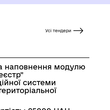
Усі тендери
а наповнення модулю
еєстр"
ійної системи
територіальної