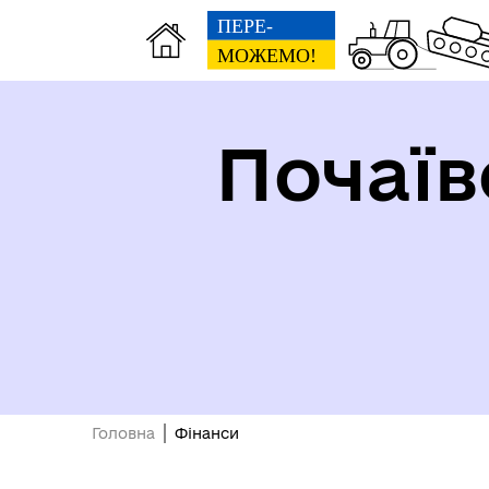
Почаїв
Виконавчий комітет
Інф
Головна
Фінанси