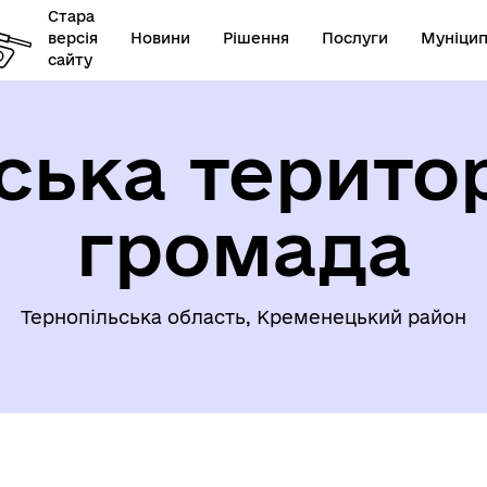
Стара
версія
Новини
Рішення
Послуги
Муніцип
сайту
ська терито
громада
Державна служба України 
ормація для ВПО
справах дітей
Тернопільська область, Кременецький район