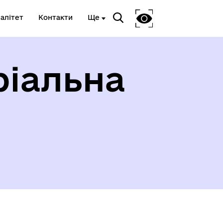
алітет
Контакти
Ще
ріальна
у