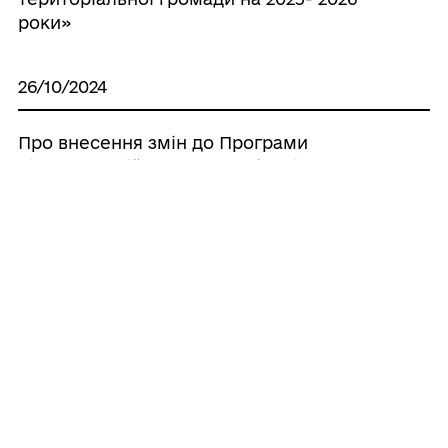
роки»
26/10/2024
Про внесення змін до Програми
підтримки військовослужбовців
Почаївської міської територіальної
громади, які брали (беруть) участь в
захисті України, їх сімей та членів сімей
загиблих військовослужбовців на 2024-
2025 роки
26/10/2024
Про затвердження місцевої цільової
Програми «Турбота» на 2025-2026 роки