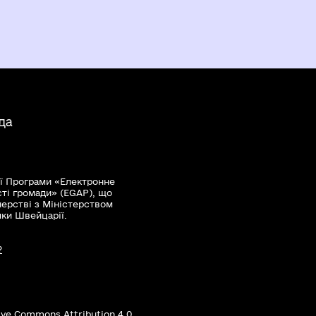
да
ї Програми «Електронне
сті громади» (EGAP), що
нерстві з Міністерством
мки Швейцарії.
?
ive Commons Attribution 4.0