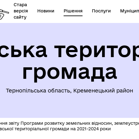
Стара
версія
Новини
Рішення
Послуги
Муніцип
сайту
ська терито
громада
Державна служба України 
ормація для ВПО
справах дітей
Тернопільська область, Кременецький район
ня звіту Програми розвитку земельних відносин, землеустро
ївської територіальної громади на 2021-2024 роки
ьтурні заходи та події