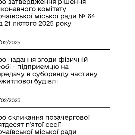
ро затвердження рішення
иконавчого комітету
чаївської міської ради № 64
д 21 лютого 2025 року
/02/2025
ро надання згоди фізичній
обі - підприємцю на
ередачу в суборенду частину
житлової будівлі
/02/2025
ро скликання позачергової
ятдесят п’ятої сесії
чаївської міської ради