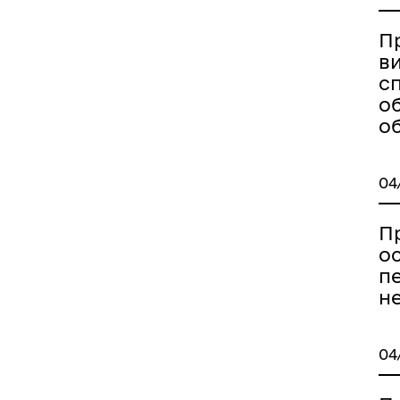
П
в
с
об
об
04
інет Міністрів України
П
ос
п
не
04
зидент України