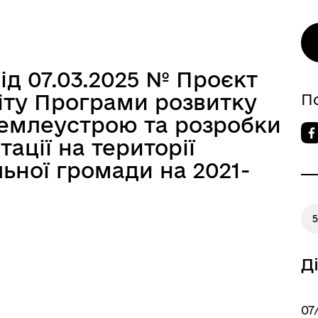
ід 07.03.2025 № Проєкт
іту Програми розвитку
П
землеустрою та розробки
ації на території
ЧАЇВ ТУРИСТИЧНИЙ
льної громади на 2021-
5
Д
ховна Рада України
07