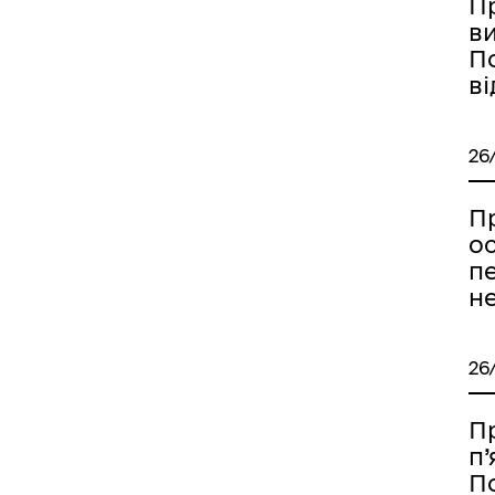
П
в
По
ві
26
П
ос
п
не
26
П
п’
По