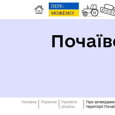
Почаїв
Виконавчий комітет
Інф
Головна
Рішення
Проєкти
Про затверджен
рішень
території Поча
Фінанси
Кул