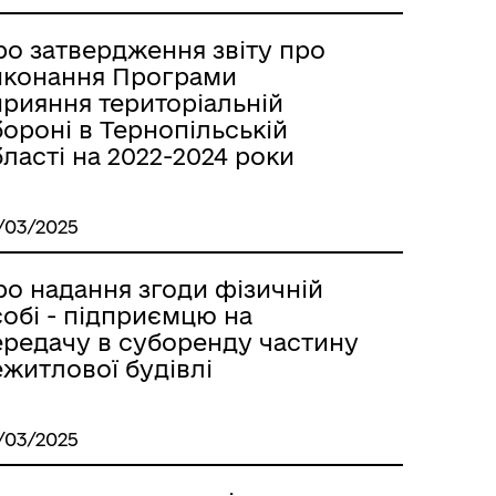
ро затвердження звіту про
иконання Програми
прияння територіальній
ороні в Тернопільській
ласті на 2022-2024 роки
/03/2025
ро надання згоди фізичній
обі - підприємцю на
ередачу в суборенду частину
житлової будівлі
/03/2025