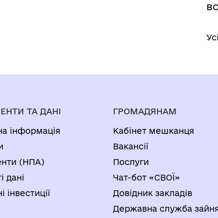
в
Ус
ЕНТИ ТА ДАНІ
ГРОМАДЯНАМ
на інформація
Кабінет мешканця
и
Вакансії
нти (НПА)
Послуги
і дані
Чат-бот «СВОЇ»
і інвестиції
Довідник закладів
Державна служба зайня