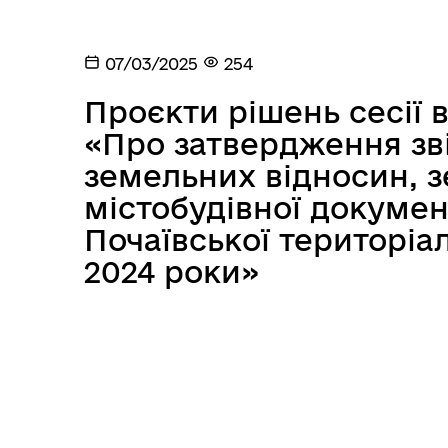
07/03/2025
254
Проєкти рішень сесії в
«Про затвердження зв
земельних відносин, 
містобудівної документ
Публічна інформація
ПО
Почаївської територіа
2024 роки»
Вулик
Вер