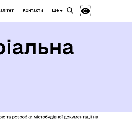
алітет
Контакти
Ще
ріальна
у
ю та розробки містобудівної документації на