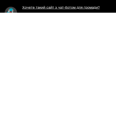
Хочете такий сайт з чат-ботом для громади?
Весь контент доступний за ліцензією Creative
Commons Attribution 4.0 International license,
якщо не зазначено інше.
Слідкуй за нами тут:
Наша громада у смартфоні:
Viber
Telegram