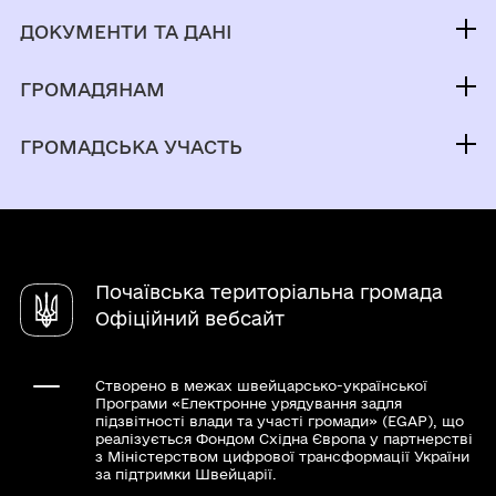
Контакти та звернення
ДОКУМЕНТИ ТА ДАНІ
Міський голова
Публічна інформація
Депутатський корпус
ГРОМАДЯНАМ
Фінанси
Виконком
Кабінет мешканця
Документи (НПА)
ГРОМАДСЬКА УЧАСТЬ
Паспорт громади
Вакансії
Відкриті дані
Електронні петиції
Рада безбар'єрності
Послуги
Публічні інвестиції
Громадський бюджет
Служба у справах дітей
Чат-бот «СВОЇ»
Молодіжна рада
Довідник закладів
Почаївська територіальна громада
Консультації з громадськістю
Державна служба зайнятості
Офіційний вебсайт
Створено в межах швейцарсько-української
Програми «Електронне урядування задля
підзвітності влади та участі громади» (EGAP), що
реалізується Фондом Східна Європа у партнерстві
з Міністерством цифрової трансформації України
за підтримки Швейцарії.