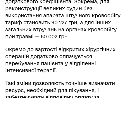
додаткового коефіцієнта. Зокрема, для
реконструкції великих судин без
використання апарата штучного кровообігу
тариф становить 90 227 грн, а для інших
загальних втручань на органах кровообігу
при травмі — 60 002 грн.
Окремо до вартості відкритих хірургічних
операцій додатково оплачується
перебування пацієнта у відділенні
інтенсивної терапії.
Такі зміни дозволяють точніше визначати
ресурс, необхідний для лікування, і
забезпечувати відповідну оплату за
найскладніші операції. Для пацієнтів це
означає, що складні операції
концентруються у медичних закладах , де
лікарі мають значну практику та необхідне