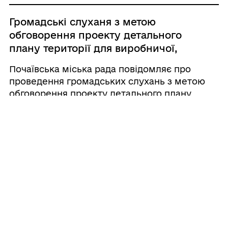
Громадські слуханя з метою
обговорення проекту детального
плану території для виробничої,
громадської, житлової та садибної
Почаївська міська рада повідомляє про
забудови за межами м. Почаїв
проведення громадських слухань з метою
обговорення проекту детального плану
території для виробничої, громадської,
житлової та садибної забудови за межами м.
Почаїв на території Почаївської міської
територіальної гром ...
08.06.2026 11:25
Опитування громадян щодо
найбільш актуальних проблем
територіальних громад
ахункова палата проводить опитування