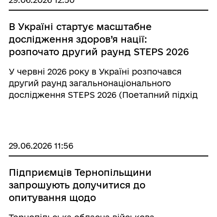
В Україні стартує масштабне
дослідження здоров’я нації:
розпочато другий раунд STEPS 2026
У червні 2026 року в Україні розпочався
другий раунд загальнонаціонального
дослідження STEPS 2026 (Поетапний підхід
до нагляду за факторами ризику
неінфекційних захворювань). Цей захід
проводиться на виконання Національного
плану дій щодо неінфекційних за ...
29.06.2026 11:56
Підприємців Тернопільщини
запрошують долучитися до
опитування щодо
конкурентоспроможності та