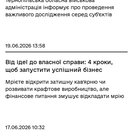
Тернопільська обласна військова
відповідального бізнесу
адміністрація інформує про проведення
важливого дослідження серед суб’єктів
малого і середнього підприємництва (МСП).
Опитування проводить Міністерство
економіки України, виконуючи завдання
Стратегії відновлення, стал ...
19.06.2026 13:58
Від ідеї до власної справи: 4 кроки,
щоб запустити успішний бізнес
Мрієте відкрити затишну кав'ярню чи
розвивати крафтове виробництво, але
фінансове питання змушує відкладати мрію
«на потім»? Сьогодні власна справа - це
реальніше, ніж здається, адже в Україні
активно працюють програми підтримки
підприємни ...
17.06.2026 10:32