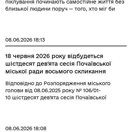
піклування починають самостійне життя без
близької людини поруч — того, хто міг би
підтримати, показати приклад, допомогти
впоратися з буденними викликами або
просто бути поряд у важливі моменти. Для
багатьо ...
08.06.2026 18:13
18 червня 2026 року відбудеться
шістдесят дев'ята сесія Почаївської
міської ради восьмого скликання
Відповідно до Розпорядження міського
голови від 08.06.2025 року № 106/01-
10 шістдесят дев'ята сесія Почаївської
міської ради восьмого скликання
відбудеться 18 червня 2026 року у четвер о
10.00 год. в сесійному залі Почаївської
міської ради з ...
08.06.2026 18:08