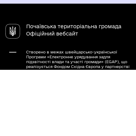
Послуги
Публічні інвестиції
Громадський бюджет
Служба у справах дітей
Чат-бот «СВОЇ»
Молодіжна рада
Довідник закладів
Почаївська територіальна громада
Консультації з громадськістю
Державна служба зайнятості
Офіційний вебсайт
Створено в межах швейцарсько-української
Програми «Електронне урядування задля
підзвітності влади та участі громади» (EGAP), що
реалізується Фондом Східна Європа у партнерстві
з Міністерством цифрової трансформації України
за підтримки Швейцарії.
Хочете такий сайт з чат-ботом для громади?
Весь контент доступний за ліцензією Creative
Commons Attribution 4.0 International license,
якщо не зазначено інше.