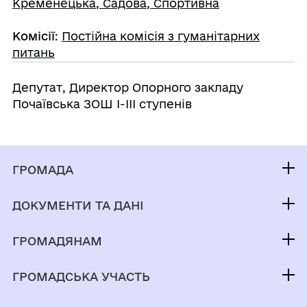
Кременецька, Садова, Спортивна
Комісії
:
Постійна комісія з гуманітарних
питань
Депутат, Директор Опорного закладу
Почаївська ЗОШ І-ІІІ ступенів
ГРОМАДА
Контакти та звернення
ДОКУМЕНТИ ТА ДАНІ
Міський голова
Публічна інформація
Депутатський корпус
ГРОМАДЯНАМ
Фінанси
Виконком
Кабінет мешканця
Документи (НПА)
ГРОМАДСЬКА УЧАСТЬ
Паспорт громади
Вакансії
Відкриті дані
Електронні петиції
Рада безбар'єрності