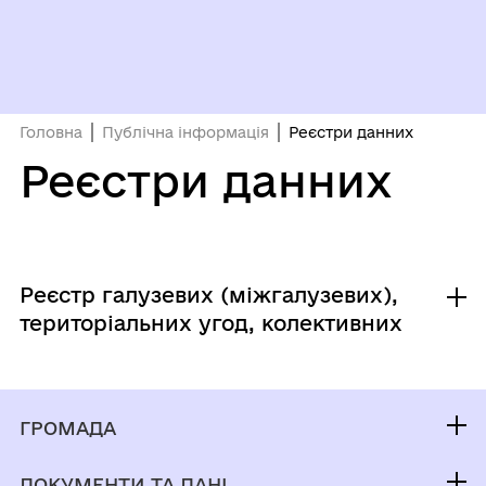
Головна
Публічна інформація
Реєстри данних
Реєстри данних
Реєстр галузевих (міжгалузевих),
територіальних угод, колективних
договорів
ГРОМАДА
Реєстр галузевих (міжгалузевих),
територіальних угод, колективних договорів,
Контакти та звернення
змін і доповнень до них
ДОКУМЕНТИ ТА ДАНІ