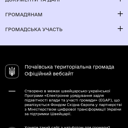
Міський голова
Публічна інформація
Депутатський корпус
ГРОМАДЯНАМ
Фінанси
Виконком
Кабінет мешканця
Документи (НПА)
ГРОМАДСЬКА УЧАСТЬ
Паспорт громади
Вакансії
Відкриті дані
Електронні петиції
Рада безбар'єрності
Послуги
Публічні інвестиції
Громадський бюджет
Служба у справах дітей
Чат-бот «СВОЇ»
Молодіжна рада
Довідник закладів
Почаївська територіальна громада
Консультації з громадськістю
Державна служба зайнятості
Офіційний вебсайт
Створено в межах швейцарсько-української
Програми «Електронне урядування задля
підзвітності влади та участі громади» (EGAP), що
реалізується Фондом Східна Європа у партнерстві
з Міністерством цифрової трансформації України
за підтримки Швейцарії.
Хочете такий сайт з чат-ботом для громади?