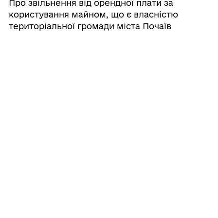
Про звільнення від орендної плати за
користування майном, що є власністю
територіальної громади міста Почаїв
21/05/2025
Про передачу в оренду комплексу
«Комора», що розміщений за адресою
вул. Лісна, 33, с. Ридомиль
Кременецького району Тернопільської
області
21/05/2025
Про затвердження звіту про виконання
фінансового плану комунального
некомерційного підприємства