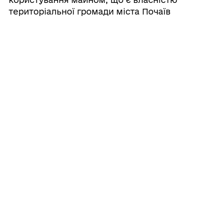
територіальної громади міста Почаїв
21/05/2025
Про передачу в оренду комплексу
«Комора», що розміщений за адресою
вул. Лісна, 33, с. Ридомиль
Кременецького району Тернопільської
області
21/05/2025
Про затвердження звіту про виконання
фінансового плану комунального
некомерційного підприємства
«Почаївська районна комунальна