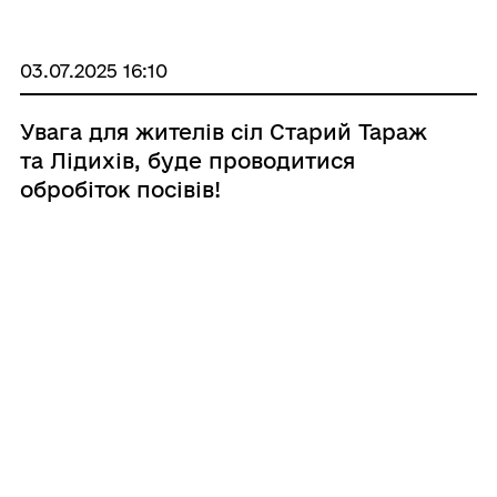
на полях, що перебувають у межах
Почаївської ОТГ. Обприскування буде здій ...
03.07.2025 16:10
Увага для жителів сіл Старий Тараж
та Лідихів, буде проводитися
обробіток посівів!
ТОВ «ЗАВК» повідомляє, що з 07.07.2025р. по
09.07.2025р. на території сіл громади Старий
Тараж та Лідихів буде проводитися
обробіток посівів соняшнику наземним
способом у вечірній час з 19.00 по 8.00.
Асистент Максі. Артіс Плюс. Мікр ...
30.06.2025 16:35
Надання відомостей з Єдиного
державного реєстру ветеранів війни