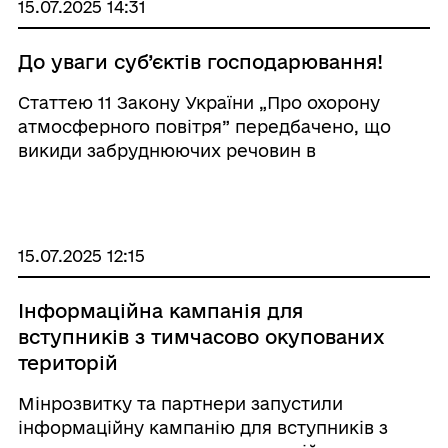
15.07.2025 14:31
До уваги суб’єктів господарювання!
Статтею 11 Закону України „Про охорону
атмосферного повітря” передбачено, що
викиди забруднюючих речовин в
атмосферне повітря стаціонарними
джерелами можуть здійснюватися після
отримання дозволу на викиди. Для
отримання дозволу на викиди су ...
15.07.2025 12:15
Інформаційна кампанія для
вступників з тимчасово окупованих
територій
Мінрозвитку та партнери запустили
інформаційну кампанію для вступників з