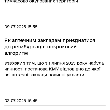
тимчасово окупованих територій
Міністерством розвитку громад та територій
України спільно з ініціативою Президента
України Bring Kids Back UA та іншими
партнерами розроблено інфор ...
09.07.2025 15:35
Як аптечним закладам приєднатися
до реімбурсації: покроковий
алгоритм
Узвʼязку з тим, що з 1 липня 2025 року набула
чинності постанова КМУ відповідно до якої
всі аптечні заклади повинні укласти
договори на реімбурсацію лікарських
засобів, НСЗУ отримує велику кількість
запитів від нових учасників щодо умов та
алгоритму уклад ...
03.07.2025 16:45