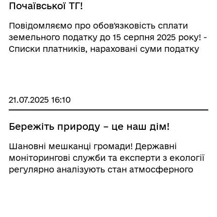
Почаївської ТГ!
Повідомляємо про обов'язковість сплати
земельного податку до 15 серпня 2025 року! -
Списки платників, нараховані суми податку
та реквізити для сплати знаходяться у
відділеннях Укрпошти, Нової пошти та
Ощадбанку. - При сплаті податку, для
підтверд ...
21.07.2025 16:10
Бережіть природу – це наш дім!
Шановні мешканці громади! Державні
моніторингові служби та експерти з екології
регулярно аналізують стан атмосферного
повітря в нашому регіоні. Попри те, що
Тернопільщина вважається відносно чистим
регіоном порівняно з промисловими
центрами України, іс ...