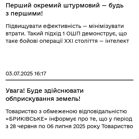
Перший окремий штурмовий — будь
з першими!
Підвищувати ефективність — мінімізувати
втрати. Такий підхід 1 ОШП демонструє, що
таке бойові операції XXI століття — інтелект
замість уставщини, технології замість
необдуманого ризику людьми. Чітке
планування, ефективне управління, сучасні
те ...
03.07.2025 16:17
Увага! Буде здійснювати
обприскування земель!
Товариство з обмеженою відповідальністю
«БРИКІВСЬКЕ» інформує про те, що у період
з 28 червня по 06 липня 2025 року Товариство
буде здійснювати обприскування земель ЗЗР