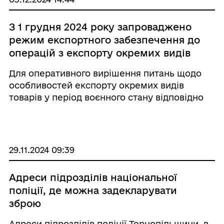
З 1 грудня 2024 року запроваджено
режим експортного забезпечення до
операцій з експорту окремих видів
товарів
Для оперативного вирішення питань щодо
особливостей експорту окремих видів
товарів у період воєнного стану відповідно
до законів №3706-IX «Про внесення змін до
Податкового кодексу України та інших
законів України щодо особливостей
експорту окремих в ...
29.11.2024 09:39
Адреси підрозділів національної
поліції, де можна задекларувати
зброю
Адреси підрозділів поліції Тернопільщини, в