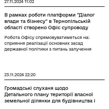
27.11.2024 11:02
В рамках роботи платформи "Діалог
влади та бізнесу" в Тернопільській
області створено Офіс супроводу
інвестицій.
Робота Офісу спрямовуватиметься на:
сприяння реалізації основних засад
державної політики з питань залучення
інвестицій та формування сприятливого
інвестиційного клімату області; розгляд
проблемних питань, що виникають у процесі
здійснення інвести ...
23.11.2024 22:20
Громадські слуханя щодо
Детального плану території власної
земельної ділянки для будівництва і
обслуговування житлового будинку,