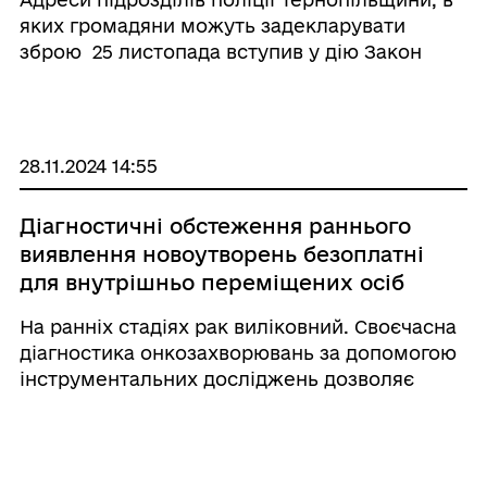
яких громадяни можуть задекларувати
зброю 25 листопада вступив у дію Закон
України «Про забезпечення участі цивільних
осіб у захисті України» щодо вдосконалення
порядку отримання, декларуван ...
28.11.2024 14:55
Діагностичні обстеження раннього
виявлення новоутворень безоплатні
для внутрішньо переміщених осіб
На ранніх стадіях рак виліковний. Своєчасна
діагностика онкозахворювань за допомогою
інструментальних досліджень дозволяє
вчасно виявляти хворобу, підвищує шанси
на успішне лікування та рятує життя.
Програма медичних гарантій дає можливість
кожному ...