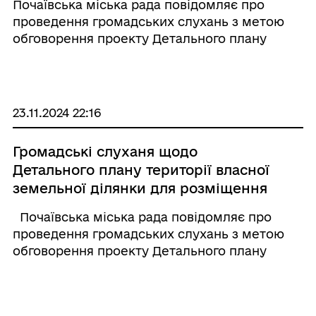
Почаївська міська рада повідомляє про
господарських будівель і споруд із
проведення громадських слухань з метою
зміною цільового призначення
обговорення проекту Детального плану
власної земельної ділянки в м.
території власної земельної ділянки для
Почаїв, вул. Ганни Гойської
будівництва і обслуговування житлового
Кременецького району
будинку, господарських будівель і споруд із
Тернопільської області.
зміною цільового п ...
23.11.2024 22:16
Громадські слуханя щодо
Детального плану території власної
земельної ділянки для розміщення
та експлуатації об’єктів дорожнього
Почаївська міська рада повідомляє про
сервісу в c. Старий Почаїв, вул.
проведення громадських слухань з метою
Радивилівська, 20, Кременецького
обговорення проекту Детального плану
району Тернопільської області.
території власної земельної ділянки для
розміщення та експлуатації об’єктів
дорожнього сервісу в c. Старий Почаїв, вул.