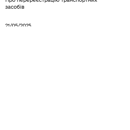
засобів
21/05/2025
Про надання дозволу на облік
транспортних засобів
21/05/2025
Про звільнення від орендної плати за
користування майном, що є власністю
територіальної громади міста Почаїв
21/05/2025